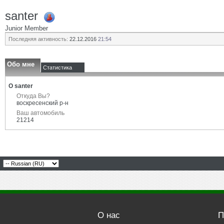
santer
Junior Member
Последняя активность:
22.12.2016
21:54
Обо мне
Статистика
О santer
Откуда Вы?
воскресенский р-н
Ваш автомобиль
21214
О нас
П