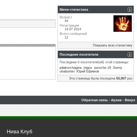
Мини-статистика
Возраст
44
Регистрация
14.07.2014
Всего сообщений
12
Показать всю статистику
Последние посетители
Последние 6 посетителя(ей) этой страницы:
juliakorchagina
migov
porsche 18
Sunny
uhabumixi
Юрий Ефимов
Эта страница была посещена
55,907
раз
Обратная связь
-
Архив
-
Вверх
Нива Клуб