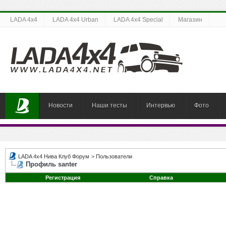
LADA 4x4
LADA 4x4 Urban
LADA 4x4 Special
Магазин
Новости
Наши тесты
Интервью
Фото
LADA 4x4 Нива Клуб Форум
>
Пользователи
Профиль santer
Регистрация
Справка