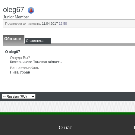
oleg67
Junior Member
Последняя активность:
11.04.2017
12:50
Обо мне
Статистика
О oleg67
Откуда Вы?
Кожевниково Томская область
Ваш автомобиль
Нива Урбан
О нас
П