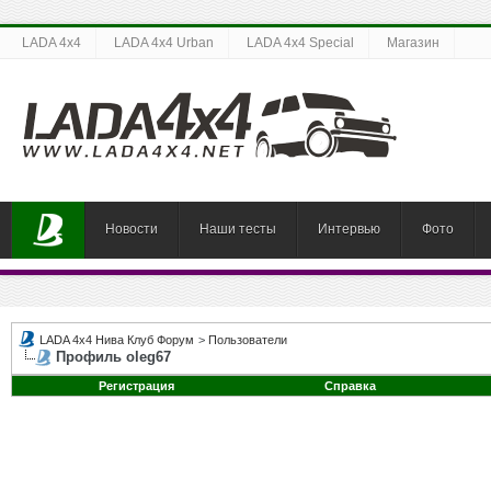
LADA 4x4
LADA 4x4 Urban
LADA 4x4 Special
Магазин
Новости
Наши тесты
Интервью
Фото
LADA 4x4 Нива Клуб Форум
>
Пользователи
Профиль oleg67
Регистрация
Справка