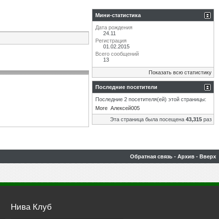
Мини-статистика
Дата рождения
24.11
Регистрация
01.02.2015
Всего сообщений
13
Показать всю статистику
Последние посетители
Последние 2 посетителя(ей) этой страницы:
More
Алексей005
Эта страница была посещена
43,315
раз
Обратная связь
-
Архив
-
Вверх
Нива Клуб