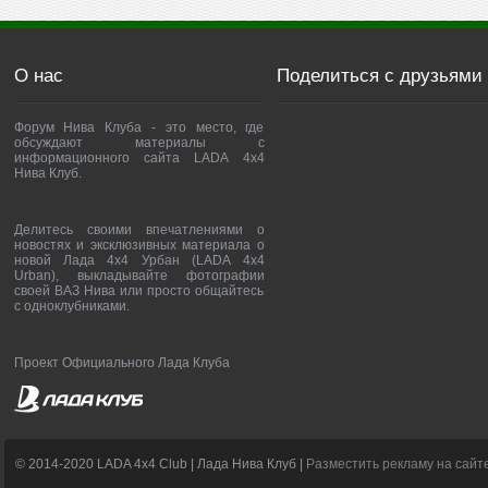
О нас
Поделиться с друзьями
Форум Нива Клуба - это место, где
обсуждают материалы с
информационного сайта LADA 4x4
Нива Клуб.
Делитесь своими впечатлениями о
новостях и эксклюзивных материала о
новой Лада 4х4 Урбан (LADA 4x4
Urban), выкладывайте фотографии
своей ВАЗ Нива или просто общайтесь
с одноклубниками.
Проект Официального Лада Клуба
© 2014-2020 LADA 4x4 Club | Лада Нива Клуб |
Разместить рекламу на сайт