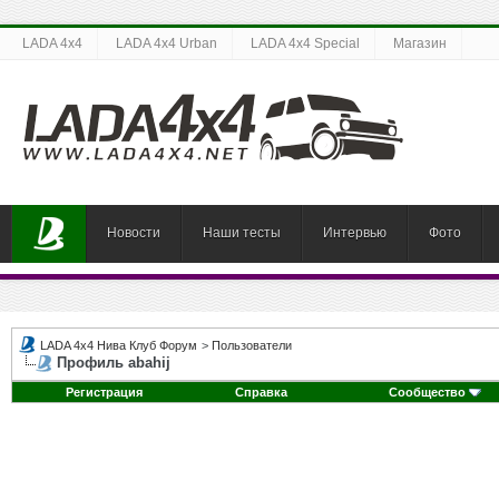
LADA 4x4
LADA 4x4 Urban
LADA 4x4 Special
Магазин
Новости
Наши тесты
Интервью
Фото
LADA 4x4 Нива Клуб Форум
>
Пользователи
Профиль abahij
Регистрация
Справка
Сообщество