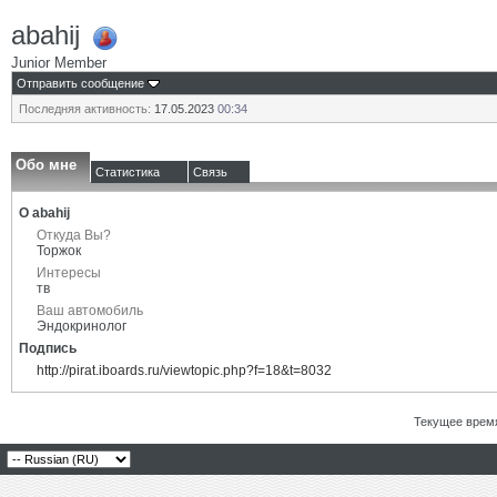
abahij
Junior Member
Отправить сообщение
Последняя активность:
17.05.2023
00:34
Обо мне
Статистика
Связь
О abahij
Откуда Вы?
Торжок
Интересы
тв
Ваш автомобиль
Эндокринолог
Подпись
http://pirat.iboards.ru/viewtopic.php?f=18&t=8032
Текущее врем