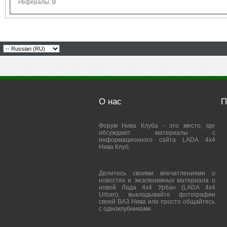
Рефералы:
0
О нас
П
Форум Нива Клуба - это место, где
обсуждают материалы с
информационного сайта LADA 4x4
Нива Клуб.
Делитесь своими впечатлениями о
новостях и эксклюзивных материала о
новой Лада 4х4 Урбан (LADA 4x4
Urban), выкладывайте фотографии
своей ВАЗ Нива или просто общайтесь
с одноклубниками.