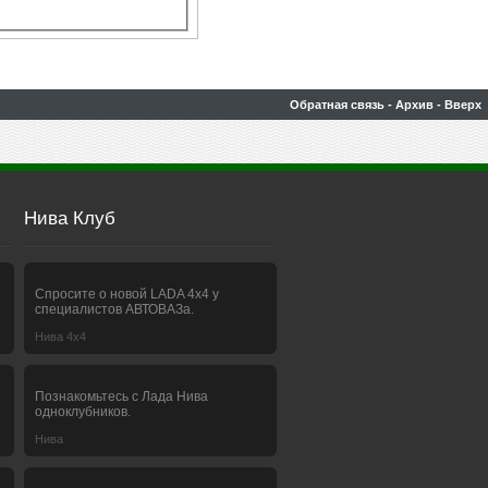
Обратная связь
-
Архив
-
Вверх
Нива Клуб
Спросите о новой LADA 4x4 у
специалистов АВТОВАЗа.
Нива 4х4
Познакомьтесь с Лада Нива
одноклубников.
Нива