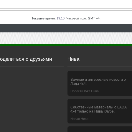
Текущее время:
19:10
. Часовой пояс GMT +4.
оделиться с друзьями
Нива
Важные и интересные новости о
Лада 4х4.
Новости ВАЗ Нива
Собственные материалы о LADA
4x4 только на Нива Клубе.
Новая Нива