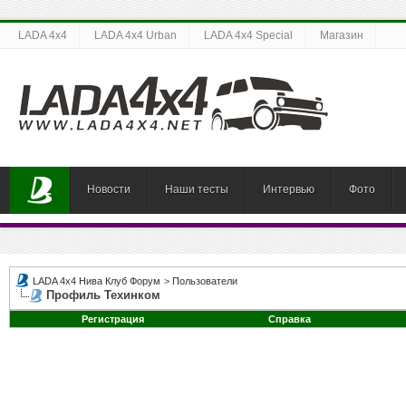
LADA 4x4
LADA 4x4 Urban
LADA 4x4 Special
Магазин
Новости
Наши тесты
Интервью
Фото
LADA 4x4 Нива Клуб Форум
>
Пользователи
Профиль Техинком
Регистрация
Справка