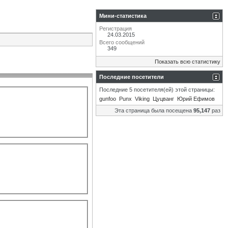
Мини-статистика
Регистрация
24.03.2015
Всего сообщений
349
Показать всю статистику
Последние посетители
Последние 5 посетителя(ей) этой страницы:
gunfoo
Punx
Viking
Цуцванг
Юрий Ефимов
Эта страница была посещена
95,147
раз