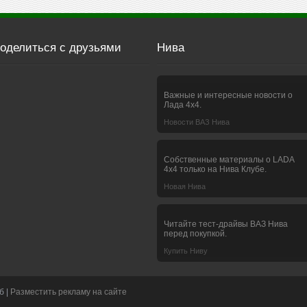
оделиться с друзьями
Нива
Важные и интересные новости о
Лада 4х4.
Новости ВАЗ Нива
Собственные материалы о LADA
4x4 только на Нива Клубе.
Новая Нива
Читайте тест-драйвы ВАЗ Нива
перед покупкой.
Купить Ниву
б |
Разместить рекламу на сайте