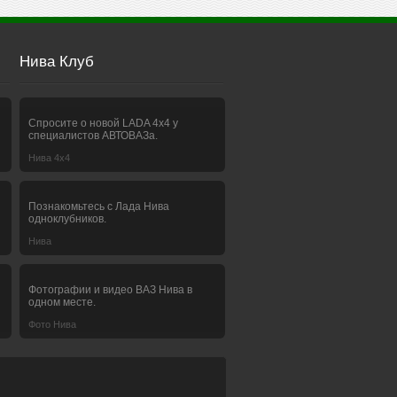
Нива Клуб
Спросите о новой LADA 4x4 у
специалистов АВТОВАЗа.
Нива 4х4
Познакомьтесь с Лада Нива
одноклубников.
Нива
Фотографии и видео ВАЗ Нива в
одном месте.
Фото Нива