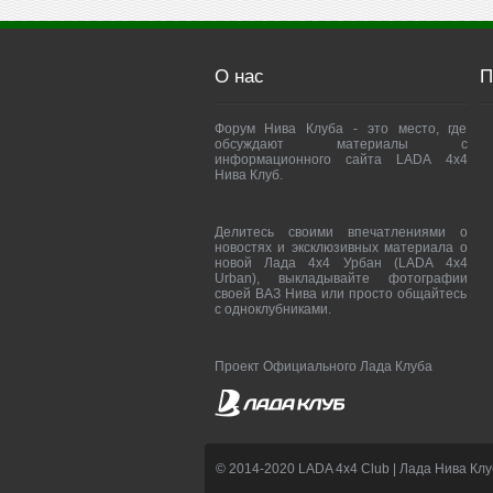
О нас
П
Форум Нива Клуба - это место, где
обсуждают материалы с
информационного сайта LADA 4x4
Нива Клуб.
Делитесь своими впечатлениями о
новостях и эксклюзивных материала о
новой Лада 4х4 Урбан (LADA 4x4
Urban), выкладывайте фотографии
своей ВАЗ Нива или просто общайтесь
с одноклубниками.
Проект Официального Лада Клуба
© 2014-2020 LADA 4x4 Club | Лада Нива Клу