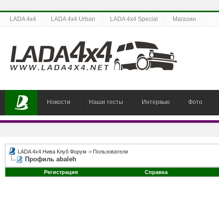
LADA 4x4
LADA 4x4 Urban
LADA 4x4 Special
Магазин
Новости
Наши тесты
Интервью
Фото
LADA 4x4 Нива Клуб Форум
>
Пользователи
Профиль abaleh
Регистрация
Справка