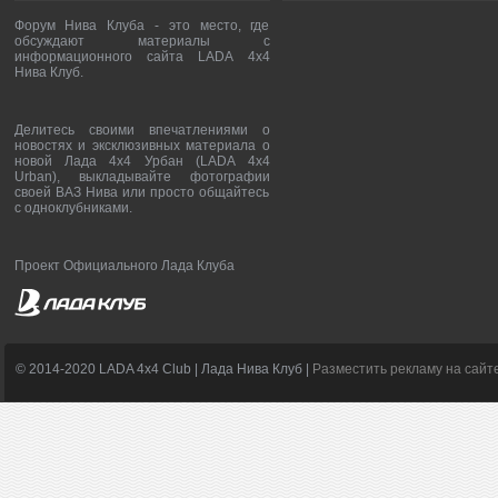
Форум Нива Клуба - это место, где
обсуждают материалы с
информационного сайта LADA 4x4
Нива Клуб.
Делитесь своими впечатлениями о
новостях и эксклюзивных материала о
новой Лада 4х4 Урбан (LADA 4x4
Urban), выкладывайте фотографии
своей ВАЗ Нива или просто общайтесь
с одноклубниками.
Проект Официального Лада Клуба
© 2014-2020 LADA 4x4 Club | Лада Нива Клуб |
Разместить рекламу на сайт