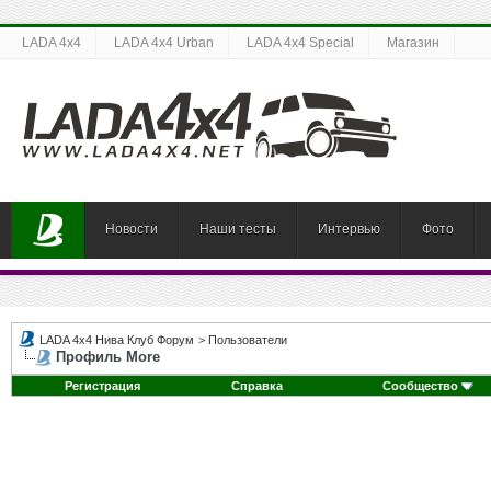
LADA 4x4
LADA 4x4 Urban
LADA 4x4 Special
Магазин
Новости
Наши тесты
Интервью
Фото
LADA 4x4 Нива Клуб Форум
>
Пользователи
Профиль More
Регистрация
Справка
Сообщество