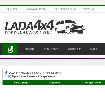
LADA 4x4
LADA 4x4 Urban
LADA 4x4 Special
Магазин
Новости
Наши тесты
Интервью
Фото
LADA 4x4 Нива Клуб Форум
>
Пользователи
Профиль Евгений Черкашин
Регистрация
Справка
Сообщество