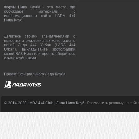
Форум Нива Клуба - это место, где
обсуждают материалы с
информационного сайта LADA 4x4
Нива Клуб.
Делитесь своими впечатлениями о
новостях и эксклюзивных материала о
новой Лада 4х4 Урбан (LADA 4x4
Urban), выкладывайте фотографии
своей ВАЗ Нива или просто общайтесь
с одноклубниками.
Проект Официального Лада Клуба
© 2014-2020 LADA 4x4 Club | Лада Нива Клуб |
Разместить рекламу на сайт