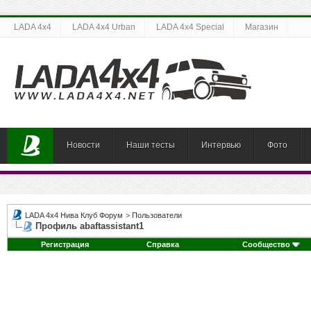
LADA 4x4
LADA 4x4 Urban
LADA 4x4 Special
Магазин
Новости
Наши тесты
Интервью
Фото
LADA 4x4 Нива Клуб Форум
>
Пользователи
Профиль abaftassistant1
Регистрация
Справка
Сообщество