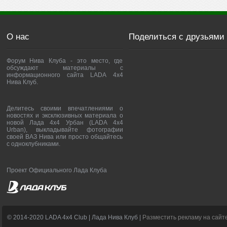
О нас
Поделиться с друзьями
Форум Нива Клуба - это место, где
обсуждают материалы с
информационного сайта LADA 4x4
Нива Клуб.
Делитесь своими впечатлениями о
новостях и эксклюзивных материала о
новой Лада 4х4 Урбан (LADA 4x4
Urban), выкладывайте фотографии
своей ВАЗ Нива или просто общайтесь
с одноклубниками.
Проект Официального Лада Клуба
© 2014-2020 LADA 4x4 Club | Лада Нива Клуб |
Разместить рекламу на сайт