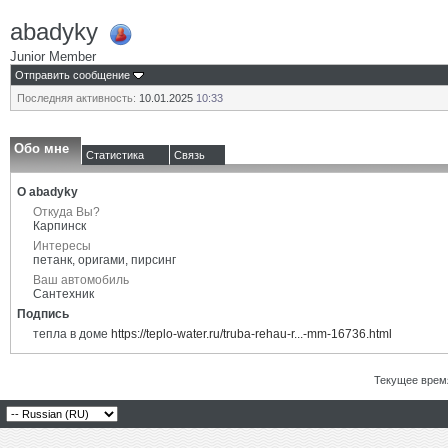
abadyky
Junior Member
Отправить сообщение
Последняя активность:
10.01.2025
10:33
Обо мне
Статистика
Связь
О abadyky
Откуда Вы?
Карпинск
Интересы
петанк, оригами, пирсинг
Ваш автомобиль
Сантехник
Подпись
тепла в доме
https://teplo-water.ru/truba-rehau-r...-mm-16736.html
Текущее врем