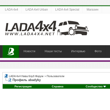
LADA 4x4
LADA 4x4 Urban
LADA 4x4 Special
Магазин
Новости
Наши тесты
Интервью
Фото
LADA 4x4 Нива Клуб Форум
>
Пользователи
Профиль abadyky
Регистрация
Справка
Сообщество