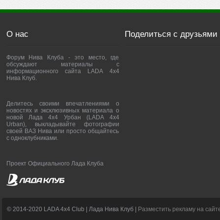
О нас
Поделиться с друзьями
Форум Нива Клуба - это место, где
обсуждают материалы с
информационного сайта LADA 4x4
Нива Клуб.
Делитесь своими впечатлениями о
новостях и эксклюзивных материала о
новой Лада 4х4 Урбан (LADA 4x4
Urban), выкладывайте фотографии
своей ВАЗ Нива или просто общайтесь
с одноклубниками.
Проект Официального Лада Клуба
© 2014-2020 LADA 4x4 Club | Лада Нива Клуб |
Разместить рекламу на сайт