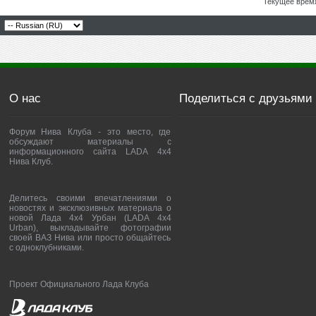
Текущее врем
О нас
Поделиться с друзьями
Форум Нива Клуба - это место, где
обсуждают материалы с
информационного сайта LADA 4x4
Нива Клуб.
Делитесь своими впечатлениями о
новостях и эксклюзивных материала о
новой Лада 4х4 Урбан (LADA 4x4
Urban), выкладывайте фотографии
своей ВАЗ Нива или просто общайтесь
с одноклубниками.
Проект Официального Лада Клуба