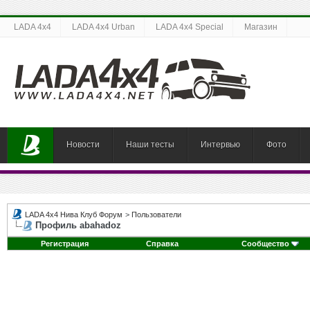
LADA 4x4
LADA 4x4 Urban
LADA 4x4 Special
Магазин
Новости
Наши тесты
Интервью
Фото
LADA 4x4 Нива Клуб Форум
>
Пользователи
Профиль abahadoz
Регистрация
Справка
Сообщество