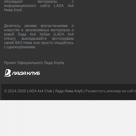
обсуждают материалы с
информационного сайта LADA 4x4
Нива Клуб.
Делитесь своими впечатлениями о
новостях и эксклюзивных материала о
новой Лада 4х4 Урбан (LADA 4x4
Urban), выкладывайте фотографии
своей ВАЗ Нива или просто общайтесь
с одноклубниками.
Проект Официального Лада Клуба
© 2014-2020 LADA 4x4 Club | Лада Нива Клуб |
Разместить рекламу на сайт