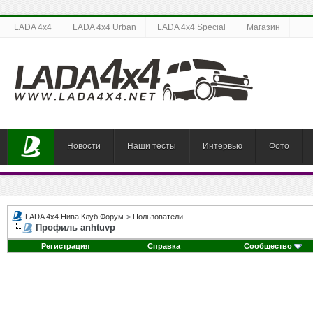
LADA 4x4
LADA 4x4 Urban
LADA 4x4 Special
Магазин
Новости
Наши тесты
Интервью
Фото
LADA 4x4 Нива Клуб Форум
>
Пользователи
Профиль anhtuvp
Регистрация
Справка
Сообщество