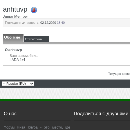
anhtuvp
Junior Member
Последняя активность:
02.12.2020
13:40
Обо мне
Статистика
О anhtuvp
Ваш автомобиль
LADA 4x4
Текущее врем
О нас
Поделиться с друзьями
Форум Нива Клуба - это место, где