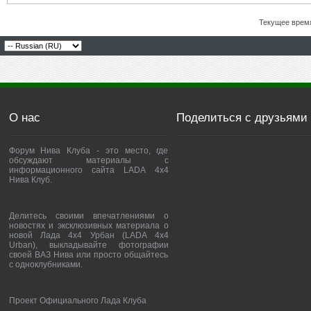
Текущее врем
О нас
Поделиться с друзьями
Форум Нива Клуба - это место, где
обсуждают материалы с
информационного сайта LADA 4x4
Нива Клуб.
Делитесь своими впечатлениями о
новостях и эксклюзивных материала о
новой Лада 4х4 Урбан (LADA 4x4
Urban), выкладывайте фотографии
своей ВАЗ Нива или просто общайтесь
с одноклубниками.
Проект Официального Лада Клуба