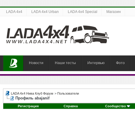
LADA 4x4
LADA 4x4 Urban
LADA 4x4 Special
Магазин
Новости
Наши тесты
Интервью
Фото
LADA 4x4 Нива Клуб Форум
>
Пользователи
Профиль abajanif
Регистрация
Справка
Сообщество