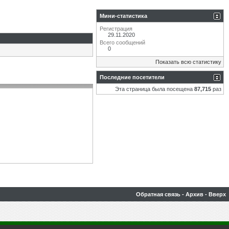
Мини-статистика
Регистрация
29.11.2020
Всего сообщений
0
Показать всю статистику
Последние посетители
Эта страница была посещена
87,715
раз
Обратная связь
-
Архив
-
Вверх