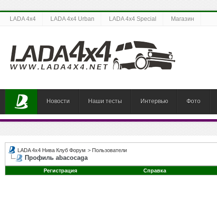
LADA 4x4
LADA 4x4 Urban
LADA 4x4 Special
Магазин
Новости
Наши тесты
Интервью
Фото
LADA 4x4 Нива Клуб Форум
>
Пользователи
Профиль abacocaga
Регистрация
Справка