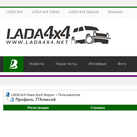
LADA 4x4
LADA 4x4 Urban
LADA 4x4 Special
Магазин
Новости
Наши тесты
Интервью
Фото
LADA 4x4 Нива Клуб Форум
>
Пользователи
Профиль 77Алексей
Регистрация
Справка