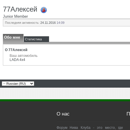
77Алексей
Junior Member
Последняя активность:
24.11.2016
14:09
Обо мне
Статистика
О 77Алексей
Ваш автомобиль
LADA 4x4
О нас
П
Форум Нива Клуба - это место, где