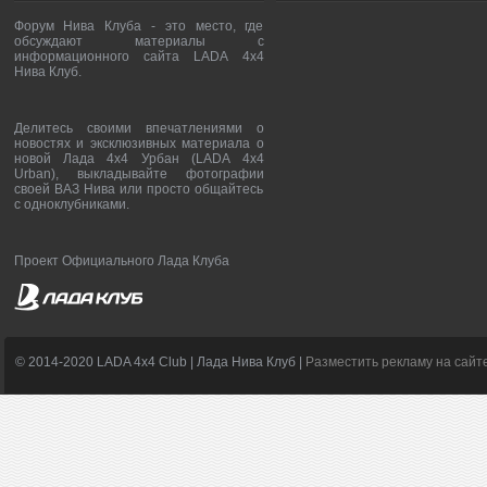
Форум Нива Клуба - это место, где
обсуждают материалы с
информационного сайта LADA 4x4
Нива Клуб.
Делитесь своими впечатлениями о
новостях и эксклюзивных материала о
новой Лада 4х4 Урбан (LADA 4x4
Urban), выкладывайте фотографии
своей ВАЗ Нива или просто общайтесь
с одноклубниками.
Проект Официального Лада Клуба
© 2014-2020 LADA 4x4 Club | Лада Нива Клуб |
Разместить рекламу на сайт