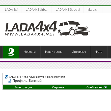
LADA 4x4
LADA 4x4 Urban
LADA 4x4 Special
Магазин
Новости
Наши тесты
Интервью
Фото
LADA 4x4 Нива Клуб Форум
>
Пользователи
Профиль Евгений
Регистрация
Справка
Сообщество