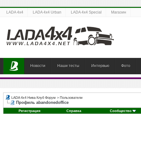
LADA 4x4
LADA 4x4 Urban
LADA 4x4 Special
Магазин
Новости
Наши тесты
Интервью
Фото
LADA 4x4 Нива Клуб Форум
>
Пользователи
Профиль abandonedoffice
Регистрация
Справка
Сообщество