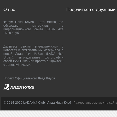
О нас
Поделиться с друзьями
Форум Нива Клуба - это место, где
обсуждают материалы с
информационного сайта LADA 4x4
Нива Клуб.
Делитесь своими впечатлениями о
новостях и эксклюзивных материала о
новой Лада 4х4 Урбан (LADA 4x4
Urban), выкладывайте фотографии
своей ВАЗ Нива или просто общайтесь
с одноклубниками.
Проект Официального Лада Клуба
© 2014-2020 LADA 4x4 Club | Лада Нива Клуб |
Разместить рекламу на сайт