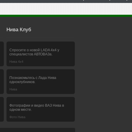
Нива Клуб
Спросите о новой LADA 4x4 у
специалистов АВТОВАЗа.
Нива 4х4
Познакомьтесь с Лада Нива
одноклубников.
Нива
Фотографии и видео ВАЗ Нива в
одном месте.
Фото Нива