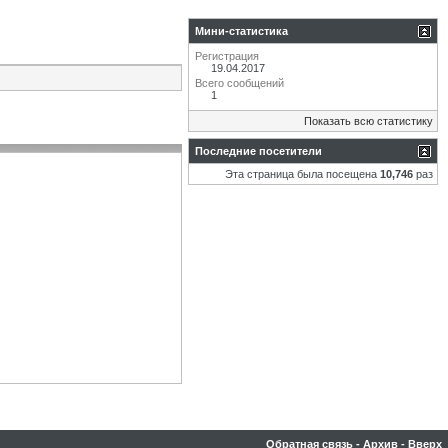
Мини-статистика
Регистрация
19.04.2017
Всего сообщений
1
Показать всю статистику
Последние посетители
Эта страница была посещена
10,746
раз
Обратная связь
-
Архив
-
Вверх