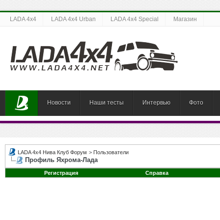
LADA 4x4
LADA 4x4 Urban
LADA 4x4 Special
Магазин
Новости
Наши тесты
Интервью
Фото
LADA 4x4 Нива Клуб Форум
>
Пользователи
Профиль Яхрома-Лада
Регистрация
Справка