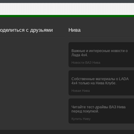
оделиться с друзьями
Нива
Важные и интересные новости о
Лада 4х4.
Новости ВАЗ Нива
Собственные материалы о LADA
4x4 только на Нива Клубе.
Новая Нива
Читайте тест-драйвы ВАЗ Нива
перед покупкой.
Купить Ниву