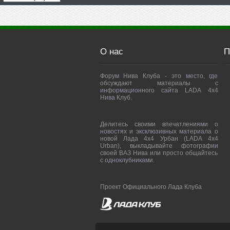
О нас
П
Форум Нива Клуба - это место, где
обсуждают материалы с
информационного сайта LADA 4x4
Нива Клуб.
Делитесь своими впечатлениями о
новостях и эксклюзивных материала о
новой Лада 4х4 Урбан (LADA 4x4
Urban), выкладывайте фотографии
своей ВАЗ Нива или просто общайтесь
с одноклубниками.
Проект Официального Лада Клуба