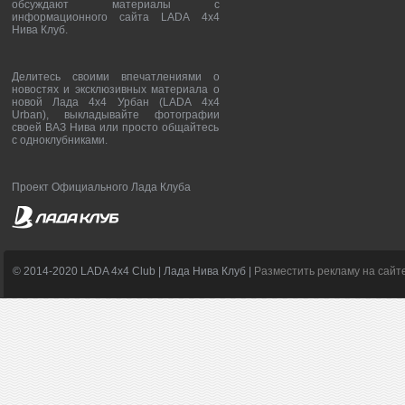
обсуждают материалы с
информационного сайта LADA 4x4
Нива Клуб.
Делитесь своими впечатлениями о
новостях и эксклюзивных материала о
новой Лада 4х4 Урбан (LADA 4x4
Urban), выкладывайте фотографии
своей ВАЗ Нива или просто общайтесь
с одноклубниками.
Проект Официального Лада Клуба
© 2014-2020 LADA 4x4 Club | Лада Нива Клуб |
Разместить рекламу на сайт