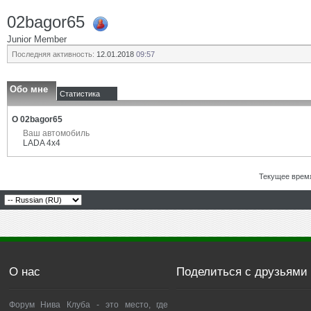
02bagor65
Junior Member
Последняя активность:
12.01.2018
09:57
Обо мне
Статистика
О 02bagor65
Ваш автомобиль
LADA 4x4
Текущее врем
О нас
Поделиться с друзьями
Форум Нива Клуба - это место, где