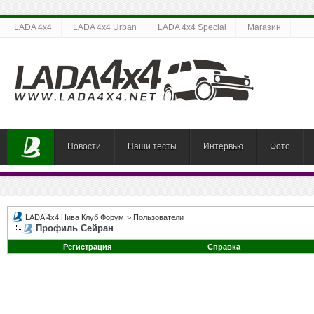
LADA 4x4
LADA 4x4 Urban
LADA 4x4 Special
Магазин
Новости
Наши тесты
Интервью
Фото
LADA 4x4 Нива Клуб Форум
>
Пользователи
Профиль Сейран
Регистрация
Справка