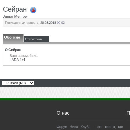
Сейран
Junior Member
Последняя активность:
20.03.2018
00:02
Обо мне
Статистика
О Сейран
Ваш автомобиль
LADA 4x4
О нас
П
Форум Нива Клуба - это место, где