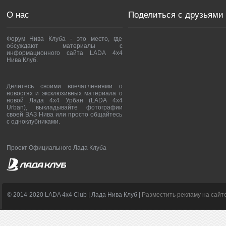
О нас
Поделиться с друзьями
Форум Нива Клуба - это место, где
обсуждают материалы с
информационного сайта LADA 4x4
Нива Клуб.
Делитесь своими впечатлениями о
новостях и эксклюзивных материала о
новой Лада 4х4 Урбан (LADA 4x4
Urban), выкладывайте фотографии
своей ВАЗ Нива или просто общайтесь
с одноклубниками.
Проект Официального Лада Клуба
© 2014-2020 LADA 4x4 Club | Лада Нива Клуб |
Разместить рекламу на сайт