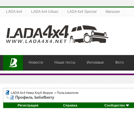
LADA 4x4
LADA 4x4 Urban
LADA 4x4 Special
Магазин
Новости
Наши тесты
Интервью
Фото
LADA 4x4 Нива Клуб Форум
>
Пользователи
Профиль beliefberry
Регистрация
Справка
Сообщество