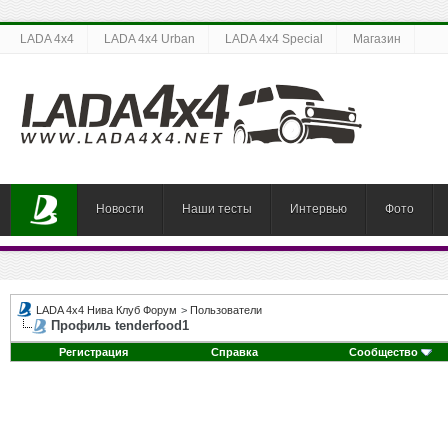
LADA 4x4
LADA 4x4 Urban
LADA 4x4 Special
Магазин
Новости
Наши тесты
Интервью
Фото
LADA 4x4 Нива Клуб Форум
>
Пользователи
Профиль tenderfood1
Регистрация
Справка
Сообщество