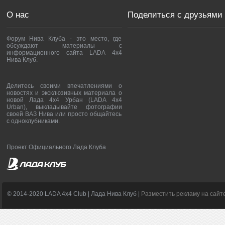
О нас
Поделиться с друзьями
Форум Нива Клуба - это место, где
обсуждают материалы с
информационного сайта LADA 4x4
Нива Клуб.
Делитесь своими впечатлениями о
новостях и эксклюзивных материала о
новой Лада 4х4 Урбан (LADA 4x4
Urban), выкладывайте фотографии
своей ВАЗ Нива или просто общайтесь
с одноклубниками.
Проект Официального Лада Клуба
© 2014-2020 LADA 4x4 Club | Лада Нива Клуб |
Разместить рекламу на сайт