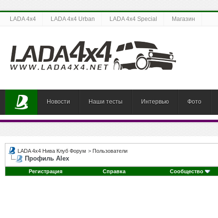
LADA 4x4
LADA 4x4 Urban
LADA 4x4 Special
Магазин
Новости
Наши тесты
Интервью
Фото
LADA 4x4 Нива Клуб Форум
>
Пользователи
Профиль Alex
Регистрация
Справка
Сообщество