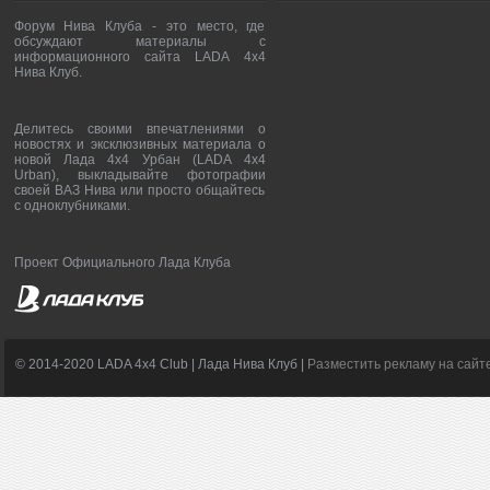
Форум Нива Клуба - это место, где
обсуждают материалы с
информационного сайта LADA 4x4
Нива Клуб.
Делитесь своими впечатлениями о
новостях и эксклюзивных материала о
новой Лада 4х4 Урбан (LADA 4x4
Urban), выкладывайте фотографии
своей ВАЗ Нива или просто общайтесь
с одноклубниками.
Проект Официального Лада Клуба
© 2014-2020 LADA 4x4 Club | Лада Нива Клуб |
Разместить рекламу на сайт