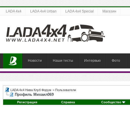
LADA 4x4
LADA 4x4 Urban
LADA 4x4 Special
Магазин
Новости
Наши тесты
Интервью
Фото
LADA 4x4 Нива Клуб Форум
>
Пользователи
Профиль Михаил069
Регистрация
Справка
Сообщество