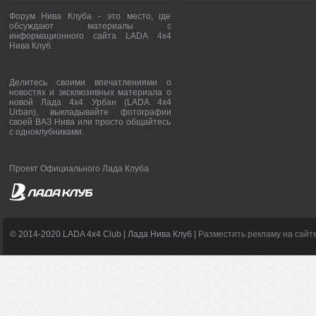
Форум Нива Клуба - это место, где
обсуждают материалы с
информационного сайта LADA 4x4
Нива Клуб.
Делитесь своими впечатлениями о
новостях и эксклюзивных материала о
новой Лада 4х4 Урбан (LADA 4x4
Urban), выкладывайте фотографии
своей ВАЗ Нива или просто общайтесь
с одноклубниками.
Проект Официального Лада Клуба
© 2014-2020 LADA 4x4 Club | Лада Нива Клуб |
Разместить рекламу на сайт