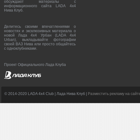
обсуждают материалы с
информационного сайта LADA 4x4
Нива Клуб.
Делитесь своими впечатлениями о
новостях и эксклюзивных материала о
новой Лада 4х4 Урбан (LADA 4x4
Urban), выкладывайте фотографии
своей ВАЗ Нива или просто общайтесь
с одноклубниками.
Проект Официального Лада Клуба
© 2014-2020 LADA 4x4 Club | Лада Нива Клуб |
Разместить рекламу на сайт