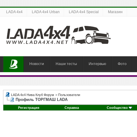
LADA 4x4
LADA 4x4 Urban
LADA 4x4 Special
Магазин
Новости
Наши тесты
Интервью
Фото
LADA 4x4 Нива Клуб Форум
>
Пользователи
Профиль ТОРГМАШ LADA
Регистрация
Справка
Сообщество