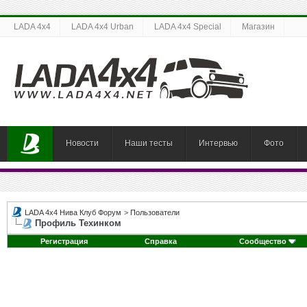
LADA 4x4
LADA 4x4 Urban
LADA 4x4 Special
Магазин
Новости
Наши тесты
Интервью
Фото
LADA 4x4 Нива Клуб Форум
>
Пользователи
Профиль Техинком
Регистрация
Справка
Сообщество