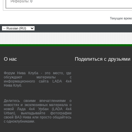
Рефералы:
0
Текущее врем
О нас
Поделиться с друзьями
Форум Нива Клуба - это место, где
обсуждают материалы с
информационного сайта LADA 4x4
Нива Клуб.
Делитесь своими впечатлениями о
новостях и эксклюзивных материала о
новой Лада 4х4 Урбан (LADA 4x4
Urban), выкладывайте фотографии
своей ВАЗ Нива или просто общайтесь
с одноклубниками.