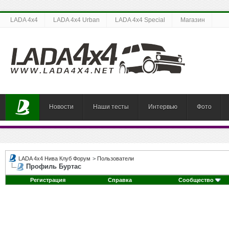
LADA 4x4
LADA 4x4 Urban
LADA 4x4 Special
Магазин
Новости
Наши тесты
Интервью
Фото
LADA 4x4 Нива Клуб Форум
>
Пользователи
Профиль Буртас
Регистрация
Справка
Сообщество