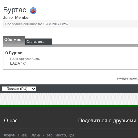
Буртас
Junior Member
Последняя активность:
15.08.2017
08:57
Обо мне
Статистика
О Буртас
Ваш автомобиль
LADA 4x4
Текущее врем
О нас
Поделиться с друзьями
Форум Нива Клуба - это место, где