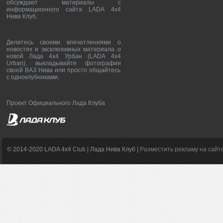
обсуждают материалы с
информационного сайта LADA 4x4
Нива Клуб.
Делитесь своими впечатлениями о
новостях и эксклюзивных материала о
новой Лада 4х4 Урбан (LADA 4x4
Urban), выкладывайте фотографии
своей ВАЗ Нива или просто общайтесь
с одноклубниками.
Проект Официального Лада Клуба
© 2014-2020 LADA 4x4 Club | Лада Нива Клуб |
Разместить рекламу на сайт