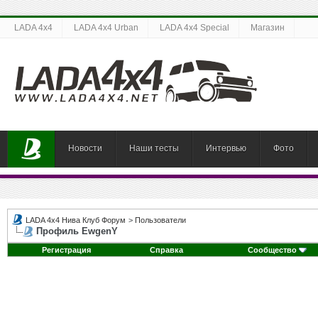
LADA 4x4
LADA 4x4 Urban
LADA 4x4 Special
Магазин
Новости
Наши тесты
Интервью
Фото
LADA 4x4 Нива Клуб Форум
>
Пользователи
Профиль EwgenY
Регистрация
Справка
Сообщество