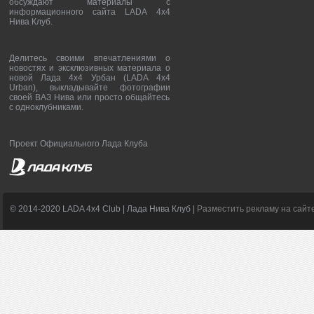
обсуждают материалы с
информационного сайта LADA 4x4
Нива Клуб.
Делитесь своими впечатлениями о
новостях и эксклюзивных материала о
новой Лада 4х4 Урбан (LADA 4x4
Urban), выкладывайте фотографии
своей ВАЗ Нива или просто общайтесь
с одноклубниками.
Проект Официального Лада Клуба
© 2014-2020 LADA 4x4 Club | Лада Нива Клуб |
Разместить рекламу на сайт