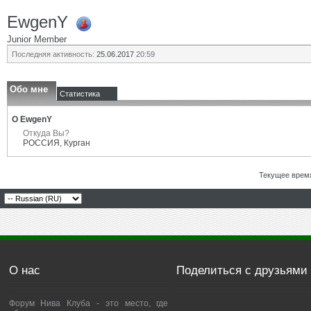
EwgenY
Junior Member
Последняя активность:
25.06.2017
20:59
Обо мне
Статистика
О EwgenY
Откуда Вы?
РОССИЯ, Курган
Текущее врем
О нас
Поделиться с друзьями
Форум Нива Клуба - это место, где