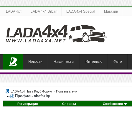
LADA 4x4
LADA 4x4 Urban
LADA 4x4 Special
Магазин
Новости
Наши тесты
Интервью
Фото
LADA 4x4 Нива Клуб Форум
>
Пользователи
Профиль abafaziqu
Регистрация
Справка
Сообщество