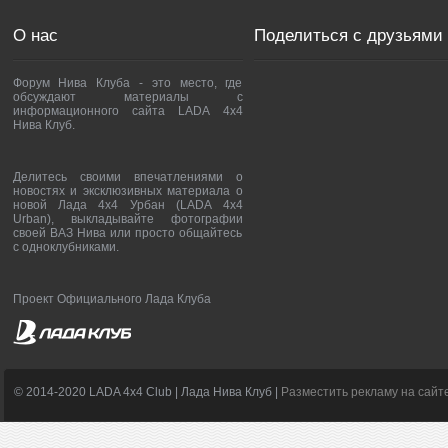
О нас
Поделиться с друзьями
Форум Нива Клуба - это место, где
обсуждают материалы с
информационного сайта LADA 4x4
Нива Клуб.
Делитесь своими впечатлениями о
новостях и эксклюзивных материала о
новой Лада 4х4 Урбан (LADA 4x4
Urban), выкладывайте фотографии
своей ВАЗ Нива или просто общайтесь
с одноклубниками.
Проект Официального Лада Клуба
© 2014-2020 LADA 4x4 Club | Лада Нива Клуб |
Разместить рекламу на сайт