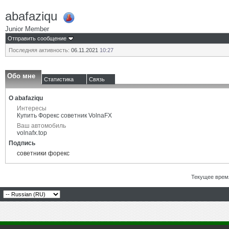
abafaziqu
Junior Member
Отправить сообщение
Последняя активность:
06.11.2021
10:27
Обо мне
Статистика
Связь
О abafaziqu
Интересы
Купить Форекс советник VolnaFX
Ваш автомобиль
volnafx.top
Подпись
советники форекс
Текущее врем