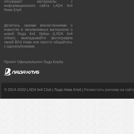
обсуждают материалы с
информационного сайта LADA 4x4
Нива Клуб.
Делитесь своими впечатлениями о
новостях и эксклюзивных материала о
новой Лада 4х4 Урбан (LADA 4x4
Urban), выкладывайте фотографии
своей ВАЗ Нива или просто общайтесь
с одноклубниками.
Проект Официального Лада Клуба
© 2014-2020 LADA 4x4 Club | Лада Нива Клуб |
Разместить рекламу на сайт