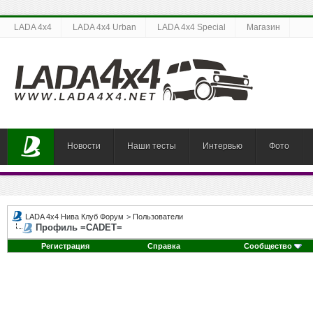
LADA 4x4
LADA 4x4 Urban
LADA 4x4 Special
Магазин
Новости
Наши тесты
Интервью
Фото
LADA 4x4 Нива Клуб Форум
>
Пользователи
Профиль =CADET=
Регистрация
Справка
Сообщество