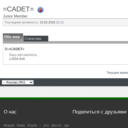
=CADET=
Junior Member
Последняя активность:
10.02.2018
22:12
Обо мне
Статистика
О =CADET=
Ваш автомобиль
LADA 4x4
Текущее врем
О нас
Поделиться с друзьями
Форум Нива Клуба - это место, где