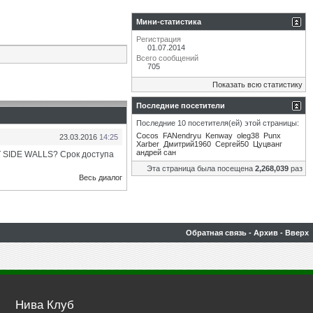
Мини-статистика
Регистрация
01.07.2014
Всего сообщений
705
Показать всю статистику
Последние посетители
Последние 10 посетителя(ей) этой страницы:
Cocos
FANendryu
Kenway
oleg38
Punx
23.03.2016
14:25
Xarber
Дмитрий1960
Сергей50
Цуцванг
андрей сан
 SIDE WALLS? Срок доступа
Эта страница была посещена
2,268,039
раз
Весь диалог
Обратная связь
-
Архив
-
Вверх
Нива Клуб