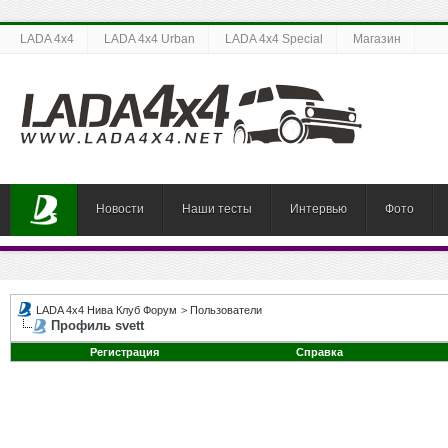
LADA 4x4
LADA 4x4 Urban
LADA 4x4 Special
Магазин
Новости
Наши тесты
Интервью
Фото
LADA 4x4 Нива Клуб Форум
>
Пользователи
Профиль svett
Регистрация
Справка