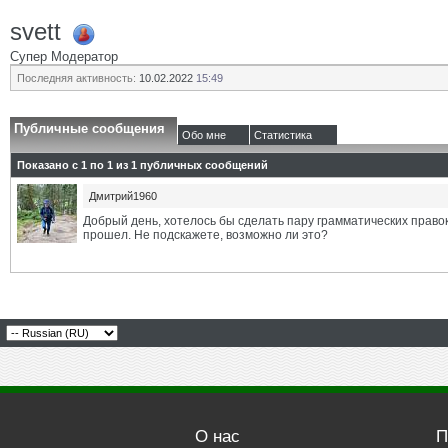
svett
Супер Модератор
Последняя активность:
10.02.2022
15:49
Публичные сообщения
Обо мне
Статистика
Показано с 1 по
1
из
1
публичных сообщений
Дмитрий1960
Добрый день, хотелось бы сделать пару грамматических п
прошел. Не подскажете, возможно ли это?
О нас
П