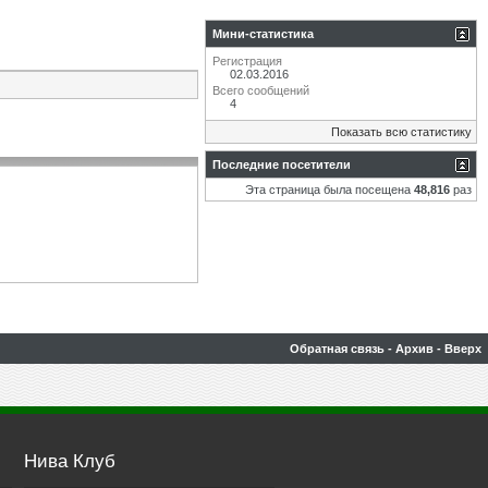
Мини-статистика
Регистрация
02.03.2016
Всего сообщений
4
Показать всю статистику
Последние посетители
Эта страница была посещена
48,816
раз
Обратная связь
-
Архив
-
Вверх
Нива Клуб