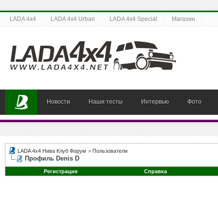
LADA 4x4
LADA 4x4 Urban
LADA 4x4 Special
Магазин
Новости
Наши тесты
Интервью
Фото
LADA 4x4 Нива Клуб Форум
>
Пользователи
Профиль Denis D
Регистрация
Справка