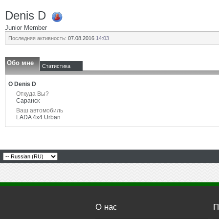
Denis D
Junior Member
Последняя активность:
07.08.2016
14:03
Обо мне
Статистика
О Denis D
Откуда Вы?
Саранск
Ваш автомобиль
LADA 4x4 Urban
О нас
П