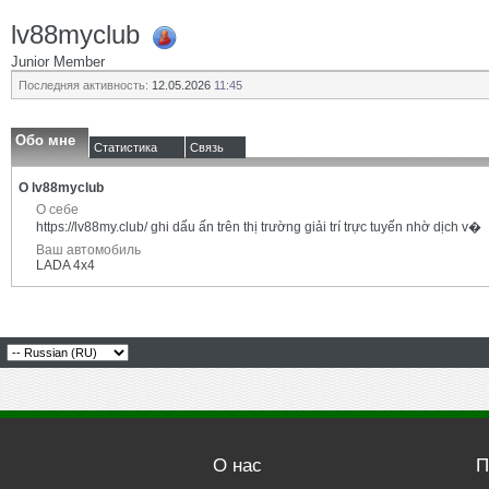
lv88myclub
Junior Member
Последняя активность:
12.05.2026
11:45
Обо мне
Статистика
Связь
О lv88myclub
О себе
https://lv88my.club/ ghi dấu ấn trên thị trường giải trí trực tuyến nhờ dịch v�
Ваш автомобиль
LADA 4x4
О нас
П