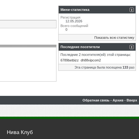
Мини-статистика
Регистрация
12.05.2026
Всего сообщений
0
Показать всю статистику
Последние посетители
Последние 2 посетителя(ей) этой страницы:
6789betbizz
dh88vipcom2
Эта страница была посещена
133
раз
Обратная связь
-
Архив
-
Вверх
Нива Клуб