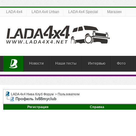
LADA 4x4
LADA 4x4 Urban
LADA 4x4 Special
Магазин
Новости
Наши тесты
Интервью
Фото
LADA 4x4 Нива Клуб Форум
>
Пользователи
Профиль lv88myclub
Регистрация
Справка