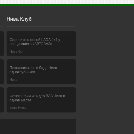
Нива Клуб
Спросите о новой LADA 4x4 у
специалистов АВТОВАЗа.
Нива 4х4
Познакомьтесь с Лада Нива
одноклубников.
Нива
Фотографии и видео ВАЗ Нива в
одном месте.
Фото Нива