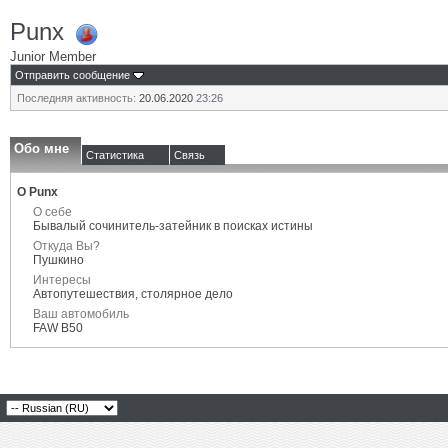
Punx
Junior Member
Отправить сообщение
Последняя активность:
20.06.2020
23:26
Обо мне
Статистика
Связь
О Punx
О себе
Бывалый сочинитель-затейник в поисках истины
Откуда Вы?
Пушкино
Интересы
Автопутешествия, столярное дело
Ваш автомобиль
FAW B50