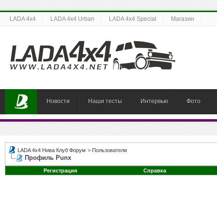
LADA 4x4
LADA 4x4 Urban
LADA 4x4 Special
Магазин
Новости
Наши тесты
Интервью
Фото
LADA 4x4 Нива Клуб Форум
>
Пользователи
Профиль Punx
Регистрация
Справка