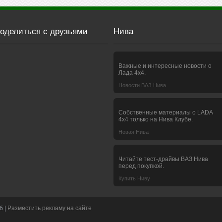
оделиться с друзьями
Нива
Важные и интересные новости о
Лада 4х4.
Новости ВАЗ Нива
Собственные материалы о LADA
4x4 только на Нива Клубе.
Новая Нива
Читайте тест-драйвы ВАЗ Нива
перед покупкой.
Купить Ниву
б |
Разместить рекламу на сайте