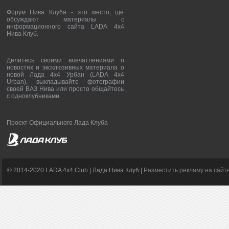
Форум Нива Клуба - это место, где
обсуждают материалы с
информационного сайта LADA 4x4
Нива Клуб.
Делитесь своими впечатлениями о
новостях и эксклюзивных материала о
новой Лада 4х4 Урбан (LADA 4x4
Urban), выкладывайте фотографии
своей ВАЗ Нива или просто общайтесь
с одноклубниками.
Проект Официального Лада Клуба
© 2014-2020 LADA 4x4 Club | Лада Нива Клуб |
Разместить рекламу на сайт