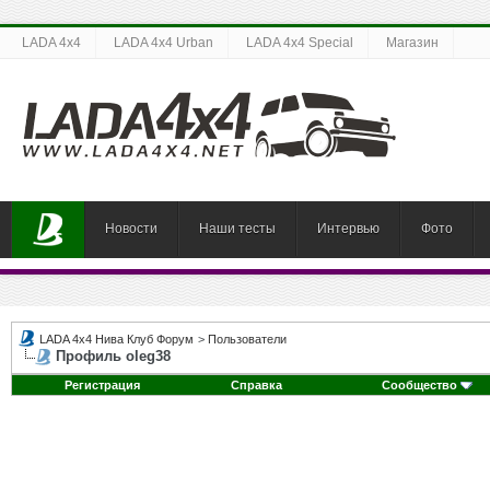
LADA 4x4
LADA 4x4 Urban
LADA 4x4 Special
Магазин
Новости
Наши тесты
Интервью
Фото
LADA 4x4 Нива Клуб Форум
>
Пользователи
Профиль oleg38
Регистрация
Справка
Сообщество