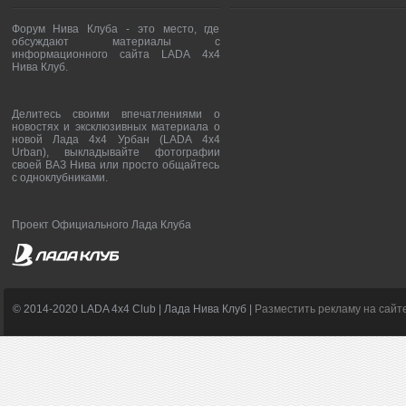
Форум Нива Клуба - это место, где
обсуждают материалы с
информационного сайта LADA 4x4
Нива Клуб.
Делитесь своими впечатлениями о
новостях и эксклюзивных материала о
новой Лада 4х4 Урбан (LADA 4x4
Urban), выкладывайте фотографии
своей ВАЗ Нива или просто общайтесь
с одноклубниками.
Проект Официального Лада Клуба
© 2014-2020 LADA 4x4 Club | Лада Нива Клуб |
Разместить рекламу на сайт