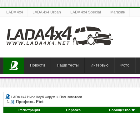
LADA 4x4
LADA 4x4 Urban
LADA 4x4 Special
Магазин
Новости
Наши тесты
Интервью
Фото
LADA 4x4 Нива Клуб Форум
>
Пользователи
Профиль Piet
Регистрация
Справка
Сообщество