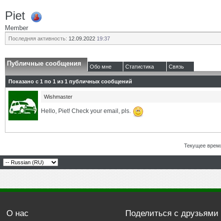
Piet
Member
Последняя активность:
12.09.2022
19:37
Публичные сообщения
Обо мне
Статистика
Связь
Показано с 1 по
1
из
1
публичных сообщений
Wishmaster
Hello, Piet! Check your email, pls.
Текущее врем
О нас
Поделиться с друзьями