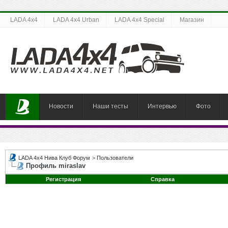
LADA 4x4
LADA 4x4 Urban
LADA 4x4 Special
Магазин
Новости
Наши тесты
Интервью
Фото
LADA 4x4 Нива Клуб Форум
>
Пользователи
Профиль miraslav
Регистрация
Справка