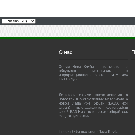
О нас
П
Форум Нива Клуба - это место, где
обсуждают материалы с
информационного сайта LADA 4x4
Нива Клуб.
Делитесь своими впечатлениями о
новостях и эксклюзивных материала о
новой Лада 4х4 Урбан (LADA 4x4
Urban), выкладывайте фотографии
своей ВАЗ Нива или просто общайтесь
с одноклубниками.
Проект Официального Лада Клуба