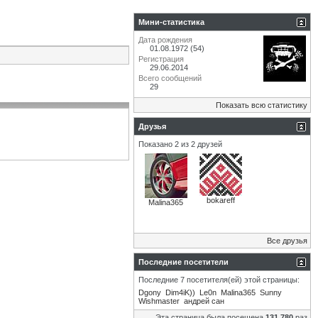
Мини-статистика
Дата рождения
01.08.1972 (54)
Регистрация
29.06.2014
Всего сообщений
29
Показать всю статистику
Друзья
Показано 2 из 2 друзей
bokareff
Malina365
Все друзья
Последние посетители
Последние 7 посетителя(ей) этой страницы:
Dgony
Dim4iK))
Le0n
Malina365
Sunny
Wishmaster
андрей сан
Эта страница была посещена
131,780
раз