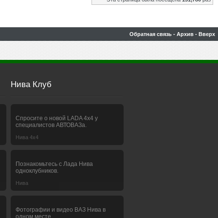
Обратная связь
-
Архив
-
Вверх
Нива Клуб
Спросите о новой LADA 4x4 у
специалистов АВТОВАЗа.
Нива 4х4
Познакомьтесь с Лада Нива
одноклубников.
Нива
Фотографии и видео ВАЗ Нива в
одном месте.