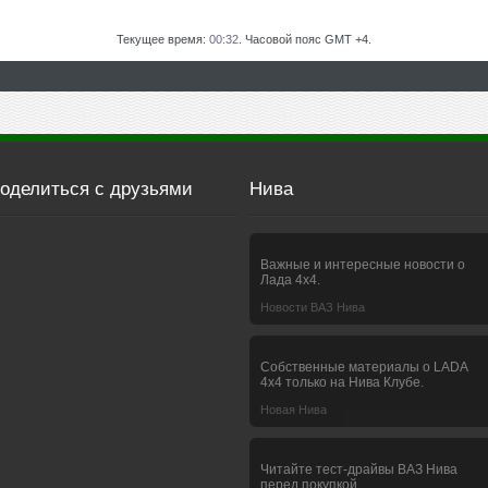
Текущее время:
00:32
. Часовой пояс GMT +4.
оделиться с друзьями
Нива
Важные и интересные новости о
Лада 4х4.
Новости ВАЗ Нива
Собственные материалы о LADA
4x4 только на Нива Клубе.
Новая Нива
Читайте тест-драйвы ВАЗ Нива
перед покупкой.