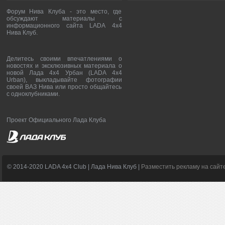
Форум Нива Клуба - это место, где
обсуждают материалы с
информационного сайта LADA 4x4
Нива Клуб.
Делитесь своими впечатлениями о
новостях и эксклюзивных материала о
новой Лада 4х4 Урбан (LADA 4x4
Urban), выкладывайте фотографии
своей ВАЗ Нива или просто общайтесь
с одноклубниками.
Проект Официального Лада Клуба
© 2014-2020 LADA 4x4 Club | Лада Нива Клуб |
Разместить рекламу на сайт