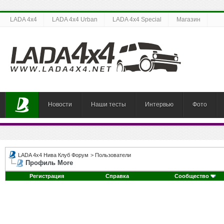
LADA 4x4
LADA 4x4 Urban
LADA 4x4 Special
Магазин
Новости
Наши тесты
Интервью
Фото
LADA 4x4 Нива Клуб Форум
>
Пользователи
Профиль More
Регистрация
Справка
Сообщество