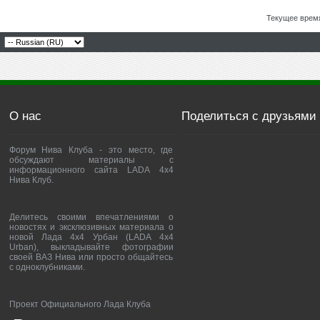
Текущее врем
О нас
Поделиться с друзьями
Форум Нива Клуба - это место, где
обсуждают материалы с
информационного сайта LADA 4x4
Нива Клуб.
Делитесь своими впечатлениями о
новостях и эксклюзивных материала о
новой Лада 4х4 Урбан (LADA 4x4
Urban), выкладывайте фотографии
своей ВАЗ Нива или просто общайтесь
с одноклубниками.
Проект Официального Лада Клуба