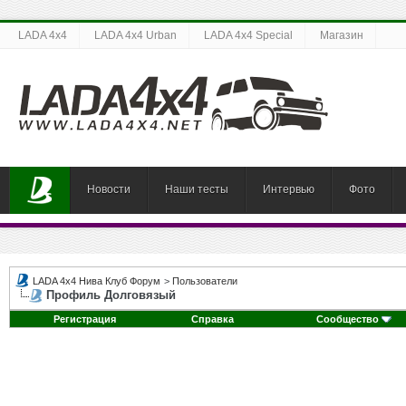
LADA 4x4
LADA 4x4 Urban
LADA 4x4 Special
Магазин
Новости
Наши тесты
Интервью
Фото
LADA 4x4 Нива Клуб Форум
>
Пользователи
Профиль Долговязый
Регистрация
Справка
Сообщество