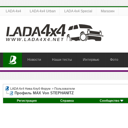
LADA 4x4
LADA 4x4 Urban
LADA 4x4 Special
Магазин
Новости
Наши тесты
Интервью
Фото
LADA 4x4 Нива Клуб Форум
>
Пользователи
Профиль MAX Von STEPHANITZ
Регистрация
Справка
Сообщество