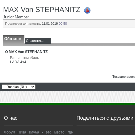
MAX Von STEPHANITZ
Junior Member
Последняя активность:
11.01.2019
00:50
Обо мне
Статистика
О MAX Von STEPHANITZ
Ваш автомобиль
LADA 4x4
Текущее врем
О нас
Поделиться с друзьями
Форум Нива Клуба - это место, где