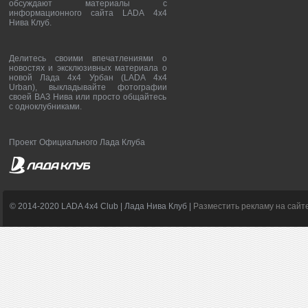
обсуждают материалы с
информационного сайта LADA 4x4
Нива Клуб.
Делитесь своими впечатлениями о
новостях и эксклюзивных материала о
новой Лада 4х4 Урбан (LADA 4x4
Urban), выкладывайте фотографии
своей ВАЗ Нива или просто общайтесь
с одноклубниками.
Проект Официального Лада Клуба
© 2014-2020 LADA 4x4 Club | Лада Нива Клуб |
Разместить рекламу на сайт