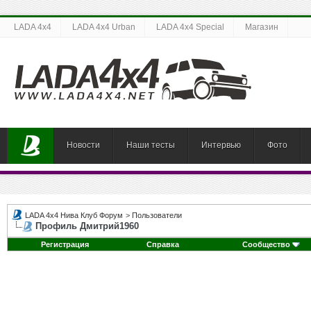
LADA 4x4
LADA 4x4 Urban
LADA 4x4 Special
Магазин
Новости
Наши тесты
Интервью
Фото
LADA 4x4 Нива Клуб Форум
>
Пользователи
Профиль Дмитрий1960
Регистрация
Справка
Сообщество