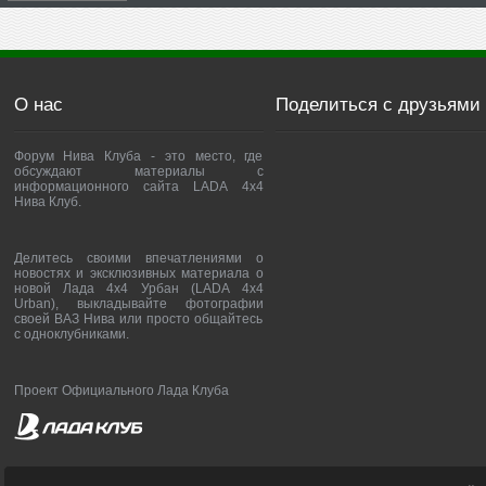
О нас
Поделиться с друзьями
Форум Нива Клуба - это место, где
обсуждают материалы с
информационного сайта LADA 4x4
Нива Клуб.
Делитесь своими впечатлениями о
новостях и эксклюзивных материала о
новой Лада 4х4 Урбан (LADA 4x4
Urban), выкладывайте фотографии
своей ВАЗ Нива или просто общайтесь
с одноклубниками.
Проект Официального Лада Клуба