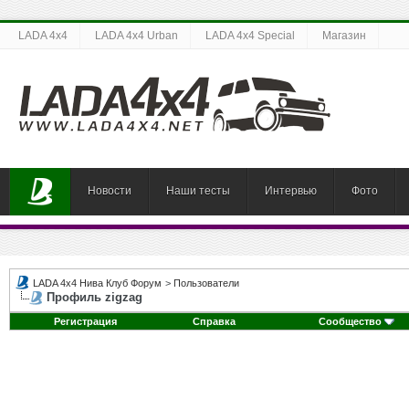
LADA 4x4
LADA 4x4 Urban
LADA 4x4 Special
Магазин
Новости
Наши тесты
Интервью
Фото
LADA 4x4 Нива Клуб Форум
>
Пользователи
Профиль zigzag
Регистрация
Справка
Сообщество