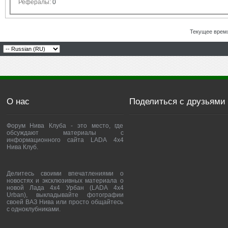
Рефералы:
0
Текущее врем
О нас
Поделиться с друзьями
Форум Нива Клуба - это место, где
обсуждают материалы с
информационного сайта LADA 4x4
Нива Клуб.
Делитесь своими впечатлениями о
новостях и эксклюзивных материала о
новой Лада 4х4 Урбан (LADA 4x4
Urban), выкладывайте фотографии
своей ВАЗ Нива или просто общайтесь
с одноклубниками.