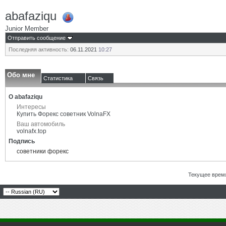
abafaziqu
Junior Member
Отправить сообщение
Последняя активность:
06.11.2021
10:27
Обо мне
Статистика
Связь
О abafaziqu
Интересы
Купить Форекс советник VolnaFX
Ваш автомобиль
volnafx.top
Подпись
советники форекс
Текущее врем