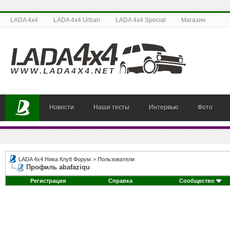
LADA 4x4
LADA 4x4 Urban
LADA 4x4 Special
Магазин
Новости
Наши тесты
Интервью
Фото
LADA 4x4 Нива Клуб Форум
>
Пользователи
Профиль abafaziqu
Регистрация
Справка
Сообщество