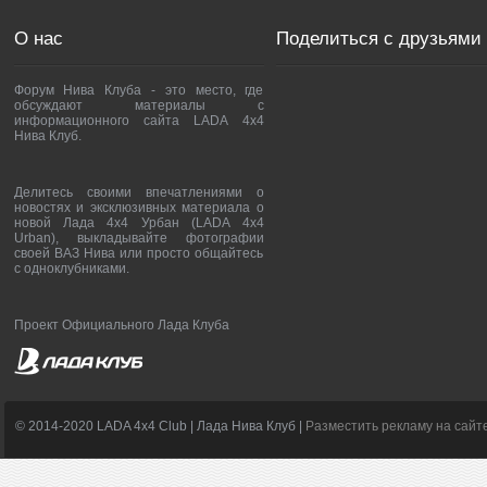
О нас
Поделиться с друзьями
Форум Нива Клуба - это место, где
обсуждают материалы с
информационного сайта LADA 4x4
Нива Клуб.
Делитесь своими впечатлениями о
новостях и эксклюзивных материала о
новой Лада 4х4 Урбан (LADA 4x4
Urban), выкладывайте фотографии
своей ВАЗ Нива или просто общайтесь
с одноклубниками.
Проект Официального Лада Клуба
© 2014-2020 LADA 4x4 Club | Лада Нива Клуб |
Разместить рекламу на сайт