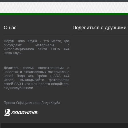
О нас
Поделиться с друзьями
Форум Нива Клуба - это место, где
обсуждают материалы с
информационного сайта LADA 4x4
Нива Клуб.
Делитесь своими впечатлениями о
новостях и эксклюзивных материала о
новой Лада 4х4 Урбан (LADA 4x4
Urban), выкладывайте фотографии
своей ВАЗ Нива или просто общайтесь
с одноклубниками.
Проект Официального Лада Клуба