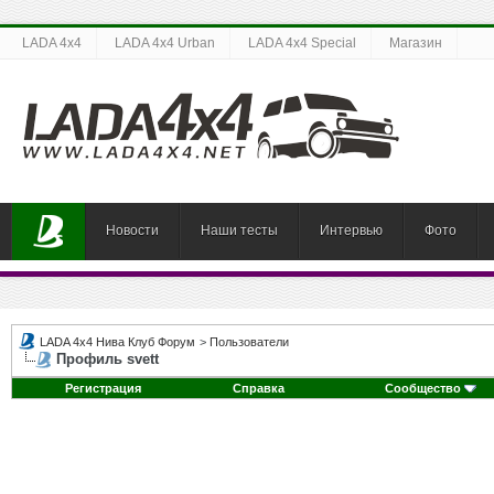
LADA 4x4
LADA 4x4 Urban
LADA 4x4 Special
Магазин
Новости
Наши тесты
Интервью
Фото
LADA 4x4 Нива Клуб Форум
>
Пользователи
Профиль svett
Регистрация
Справка
Сообщество