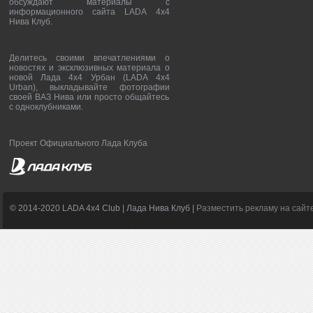
обсуждают материалы с
информационного сайта LADA 4x4
Нива Клуб.
Делитесь своими впечатлениями о
новостях и эксклюзивных материала о
новой Лада 4х4 Урбан (LADA 4x4
Urban), выкладывайте фотографии
своей ВАЗ Нива или просто общайтесь
с одноклубниками.
Проект Официального Лада Клуба
© 2014-2020 LADA 4x4 Club | Лада Нива Клуб |
Разместить рекламу на сайт