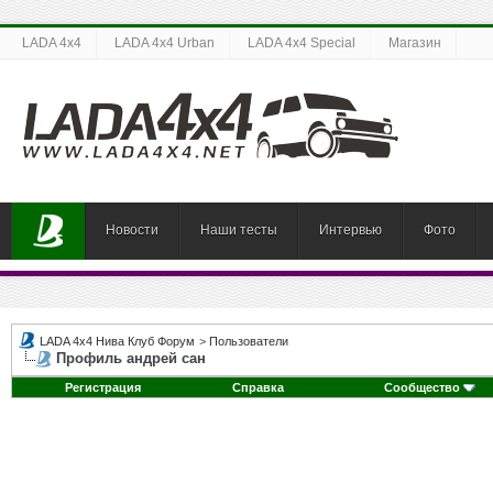
LADA 4x4
LADA 4x4 Urban
LADA 4x4 Special
Магазин
Новости
Наши тесты
Интервью
Фото
LADA 4x4 Нива Клуб Форум
>
Пользователи
Профиль андрей сан
Регистрация
Справка
Сообщество