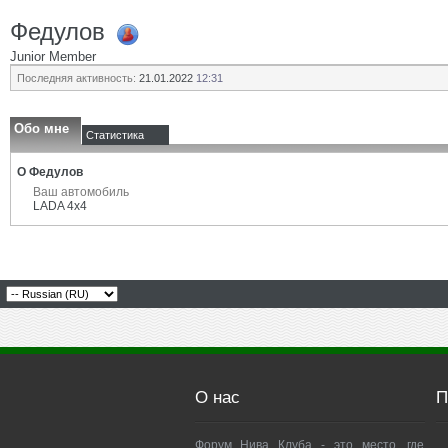
Федулов
Junior Member
Последняя активность:
21.01.2022
12:31
Обо мне
Статистика
О Федулов
Ваш автомобиль
LADA 4x4
О нас
П
Форум Нива Клуба - это место, где