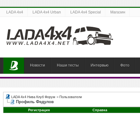
LADA 4x4
LADA 4x4 Urban
LADA 4x4 Special
Магазин
Новости
Наши тесты
Интервью
Фото
LADA 4x4 Нива Клуб Форум
>
Пользователи
Профиль Федулов
Регистрация
Справка