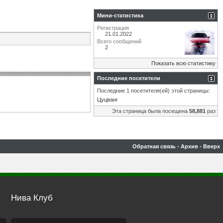
Мини-статистика
Регистрация
21.01.2022
Всего сообщений
2
Показать всю статистику
Последние посетители
Последние 1 посетителя(ей) этой страницы:
Цуцванг
Эта страница была посещена
58,881
раз
Обратная связь
-
Архив
-
Вверх
Нива Клуб