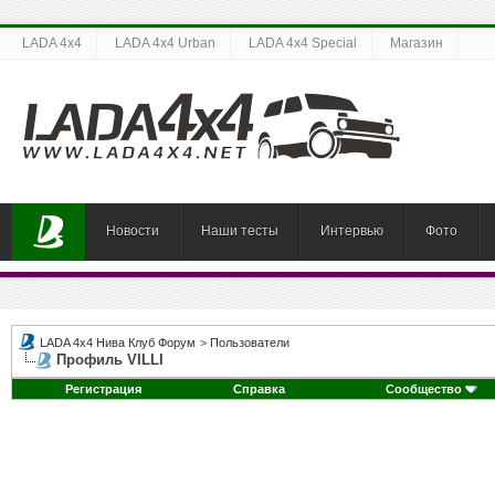
LADA 4x4
LADA 4x4 Urban
LADA 4x4 Special
Магазин
Новости
Наши тесты
Интервью
Фото
LADA 4x4 Нива Клуб Форум
>
Пользователи
Профиль VILLI
Регистрация
Справка
Сообщество