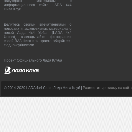
обсуждают материалы с
информационного сайта LADA 4x4
Нива Клуб.
Делитесь своими впечатлениями о
новостях и эксклюзивных материала о
новой Лада 4х4 Урбан (LADA 4x4
Urban), выкладывайте фотографии
своей ВАЗ Нива или просто общайтесь
с одноклубниками.
Проект Официального Лада Клуба
© 2014-2020 LADA 4x4 Club | Лада Нива Клуб |
Разместить рекламу на сайт