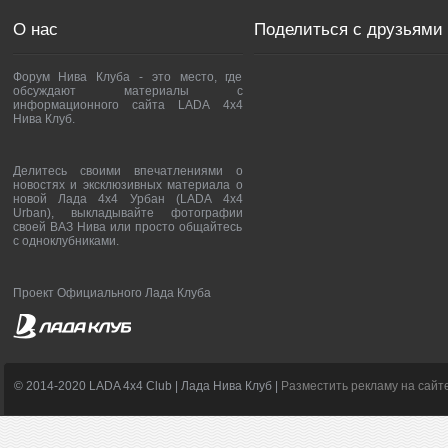
О нас
Поделиться с друзьями
Форум Нива Клуба - это место, где
обсуждают материалы с
информационного сайта LADA 4x4
Нива Клуб.
Делитесь своими впечатлениями о
новостях и эксклюзивных материала о
новой Лада 4х4 Урбан (LADA 4x4
Urban), выкладывайте фотографии
своей ВАЗ Нива или просто общайтесь
с одноклубниками.
Проект Официального Лада Клуба
© 2014-2020 LADA 4x4 Club | Лада Нива Клуб |
Разместить рекламу на сайт