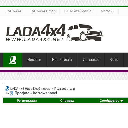
LADA 4x4
LADA 4x4 Urban
LADA 4x4 Special
Магазин
Новости
Наши тесты
Интервью
Фото
LADA 4x4 Нива Клуб Форум
>
Пользователи
Профиль borrowshovel
Регистрация
Справка
Сообщество