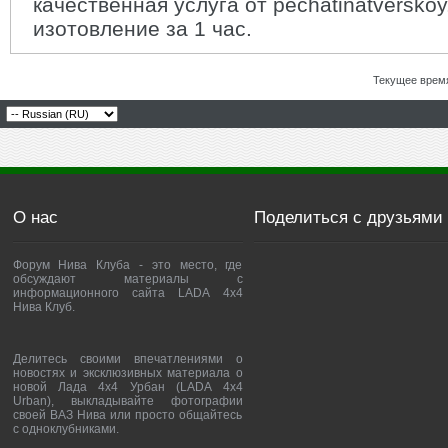
качественная услуга от pechatinatversko
изотовление за 1 час.
Текущее врем
О нас
Поделиться с друзьями
Форум Нива Клуба - это место, где
обсуждают материалы с
информационного сайта LADA 4x4
Нива Клуб.
Делитесь своими впечатлениями о
новостях и эксклюзивных материала о
новой Лада 4х4 Урбан (LADA 4x4
Urban), выкладывайте фотографии
своей ВАЗ Нива или просто общайтесь
с одноклубниками.