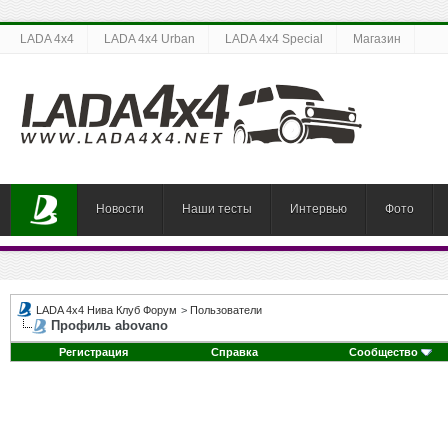
LADA 4x4
LADA 4x4 Urban
LADA 4x4 Special
Магазин
Новости
Наши тесты
Интервью
Фото
LADA 4x4 Нива Клуб Форум
>
Пользователи
Профиль abovano
Регистрация
Справка
Сообщество