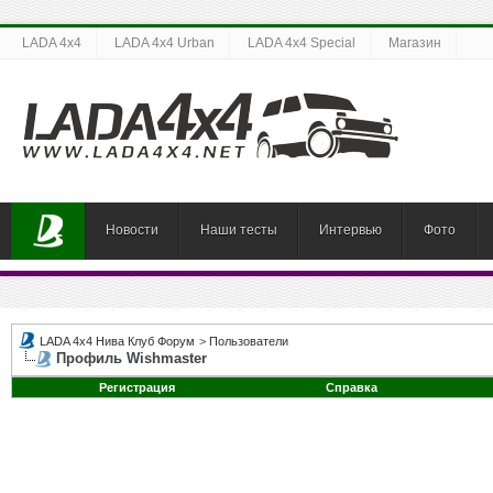
LADA 4x4
LADA 4x4 Urban
LADA 4x4 Special
Магазин
Новости
Наши тесты
Интервью
Фото
LADA 4x4 Нива Клуб Форум
>
Пользователи
Профиль Wishmaster
Регистрация
Справка