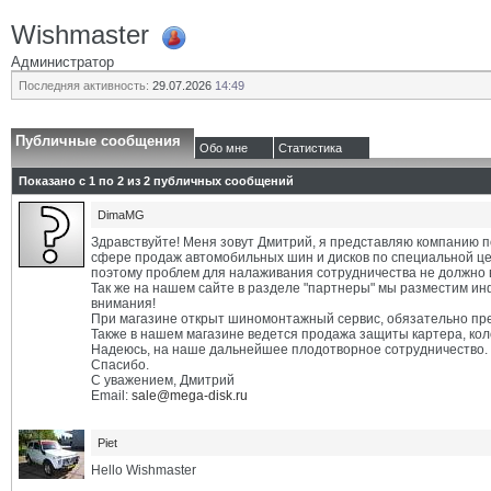
Wishmaster
Администратор
Последняя активность:
29.07.2026
14:49
Публичные сообщения
Обо мне
Статистика
Показано с 1 по
2
из
2
публичных сообщений
DimaMG
Здравствуйте! Меня зовут Дмитрий, я представляю компанию п
сфере продаж автомобильных шин и дисков по специальной цене
поэтому проблем для налаживания сотрудничества не должно 
Так же на нашем сайте в разделе "партнеры" мы разместим ин
внимания!
При магазине открыт шиномонтажный сервис, обязательно пре
Также в нашем магазине ведется продажа защиты картера, коло
Надеюсь, на наше дальнейшее плодотворное сотрудничество.
Спасибо.
С уважением, Дмитрий
Email:
sale@mega-disk.ru
Piet
Hello Wishmaster