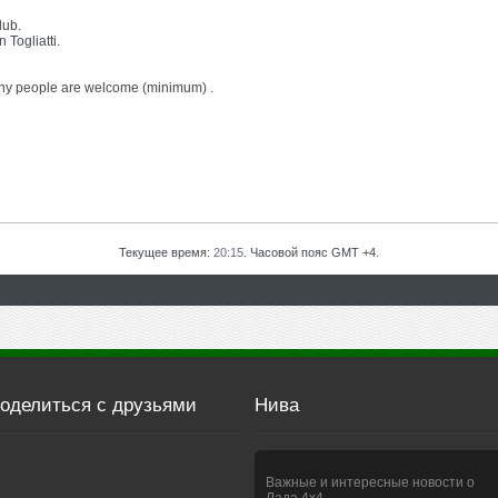
lub.
 Togliatti.
any people are welcome (minimum) .
Текущее время:
20:15
. Часовой пояс GMT +4.
оделиться с друзьями
Нива
Важные и интересные новости о