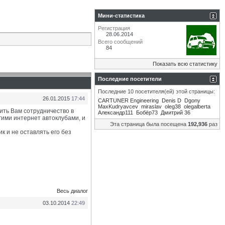
Мини-статистика
Регистрация
28.06.2014
Всего сообщений
84
Показать всю статистику
Последние посетители
Последние 10 посетителя(ей) этой страницы:
26.01.2015
17:44
CARTUNER Engineering
Denis D
Dgony
MaxKudryavcev
miraslav
oleg38
olegalberta
ить Вам сотрудничество в
Александр111
Бобёр73
Дмитрий 36
гими интернет автоклубами, и
Эта страница была посещена
192,936
раз
 и не оставлять его без
Весь диалог
03.10.2014
22:49