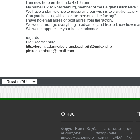
I am new here on the Lada 4x4 forum.
My name is Piet Roestenburg, member of the Belgian Dutch Niva C
We have a plan to drive to russia and our wish is to visit the factory in
Can you help us, with a contact person at the factory?
I have no email adres or post adres from the factory.
We would arrange everything in advance, and like to know how m
We would appreciate your help in advance.
regards
Piet Roestenburg
http://forum.ladanivabelgium.be/phpBB2/index.php
pietroestenburg@gmail.com
О нас
П
Форум Нива Клуба - это место, где
обсуждают материалы с
информационного сайта LADA 4x4