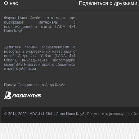
О нас
Поделиться с друзьями
Форум Нива Клуба - это место, где
обсуждают материалы с
информационного сайта LADA 4x4
Нива Клуб.
Делитесь своими впечатлениями о
новостях и эксклюзивных материала о
новой Лада 4х4 Урбан (LADA 4x4
Urban), выкладывайте фотографии
своей ВАЗ Нива или просто общайтесь
с одноклубниками.
Проект Официального Лада Клуба
© 2014-2020 LADA 4x4 Club | Лада Нива Клуб |
Разместить рекламу на сайт