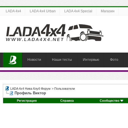
LADA 4x4
LADA 4x4 Urban
LADA 4x4 Special
Магазин
Новости
Наши тесты
Интервью
Фото
LADA 4x4 Нива Клуб Форум
>
Пользователи
Профиль Виктор
Регистрация
Справка
Сообщество